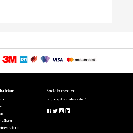
dukter
Sociala medier
aror
Följ oss på sociala medier!
er
kum
skt Skum
ingsmaterial