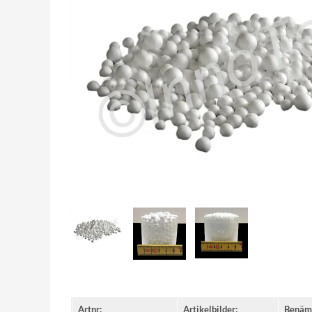
Artnr:
Artikelbilder:
Benäm