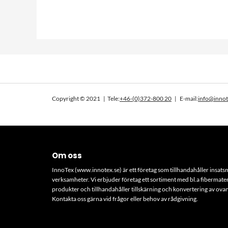
Copyright © 2021 | Tele:
+46-(0)372-800 20
| E-mail:
info@innot
Om oss
InnoTex (www.innotex.se) är ett företag som tillhandahåller insatsmat
verksamheter. Vi erbjuder företag ett sortiment med bl.a fibermate
produkter och tillhandahåller tillskärning och konvertering av ov
Kontakta oss gärna vid frågor eller behov av rådgivning.