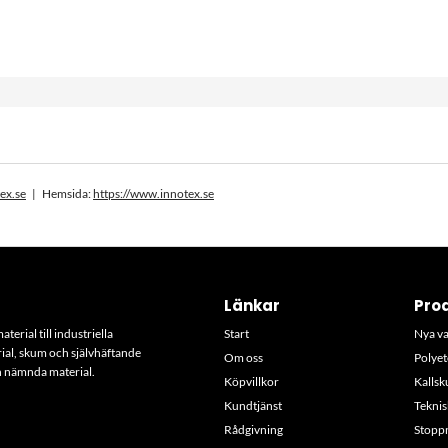
Se hela sortimentet
ex.se
| Hemsida:
https://www.innotex.se
Länkar
Pro
erial till industriella
Start
Nya v
rial, skum och självhäftande
Om oss
Polyet
an nämnda material.
Köpvillkor
Kalls
Kundtjänst
Tekni
Rådgivning
Stoppn