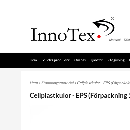
Hem
Våra produkter
Om oss
Tjänster
Rådgivning
Hem
»
Stoppningsmaterial
» Cellplastkulor - EPS (Förpackni
Cellplastkulor - EPS (Förpackning 