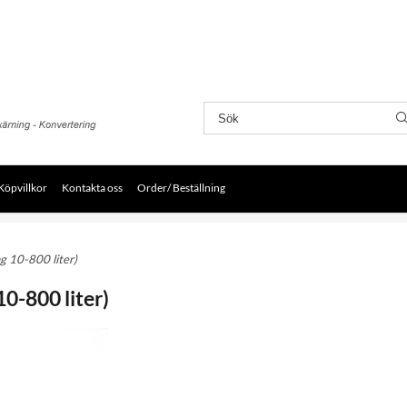
Köpvillkor
Kontakta oss
Order/ Beställning
ng 10-800 liter)
10-800 liter)