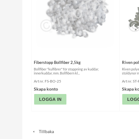
Fiberstopp Bollfiber 2,5kg
Riven pol
Bollfiber "kulfibrer" för stoppning av kuddar,
Riven polye
innerkuddar, mm. Bollfibern kl...
stoldynor m
Art nr. FS-BO-25
Art nr. ST
Skapa konto
Skapa k
Tillbaka