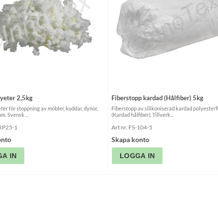
yeter 2,5kg
Fiberstopp kardad (Hålfiber) 5kg
ter för stoppning av möbler, kuddar, dynor,
Fiberstopp av silikoniserad kardad polyesterf
m. Svensk ...
(Kardad hålfiber). Tillverk...
-RP25-1
Art nr. FS-104-5
onto
Skapa konto