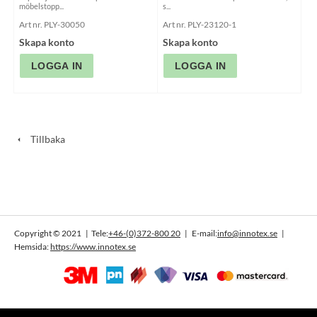
möbelstopp...
s...
Art nr. PLY-30050
Art nr. PLY-23120-1
Skapa konto
Skapa konto
Tillbaka
Se hela sortimentet
Copyright © 2021 | Tele:
+46-(0)372-800 20
| E-mail:
info@innotex.se
|
Hemsida:
https://www.innotex.se